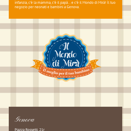
infanzia, c’è la mamma, c’è il papà… e c’è il Mondo di Mirà! Il tuo
negozio per neonati e bambini a Genova.
Genova
Piazza Rossetti, 21r