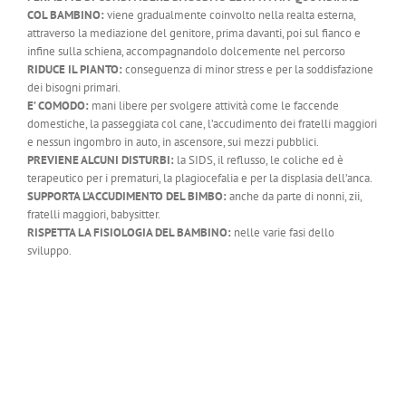
COL BAMBINO:
viene gradualmente coinvolto nella realtа esterna,
attraverso la mediazione del genitore, prima davanti, poi sul fianco e
infine sulla schiena, accompagnandolo dolcemente nel percorso
RIDUCE IL PIANTO:
conseguenza di minor stress e per la soddisfazione
dei bisogni primari.
E’ COMODO:
mani libere per svolgere attività come le faccende
domestiche, la passeggiata col cane, l’accudimento dei fratelli maggiori
e nessun ingombro in auto, in ascensore, sui mezzi pubblici.
PREVIENE ALCUNI DISTURBI:
la SIDS, il reflusso, le coliche ed è
terapeutico per i prematuri, la plagiocefalia e per la displasia dell’anca.
SUPPORTA L’ACCUDIMENTO DEL BIMBO:
anche da parte di nonni, zii,
fratelli maggiori, babysitter.
RISPETTA LA FISIOLOGIA DEL BAMBINO:
nelle varie fasi dello
sviluppo.