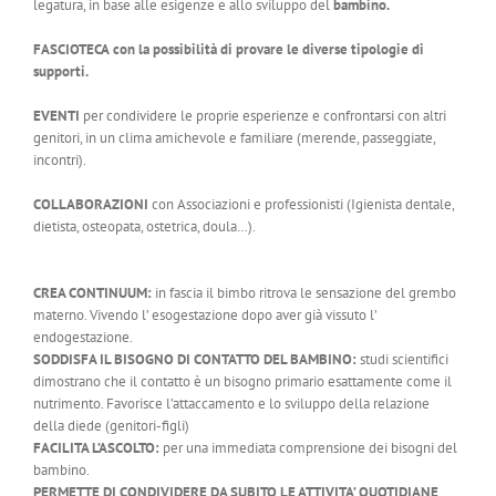
legatura, in base alle esigenze e allo sviluppo del
bambino.
FASCIOTECA
con la possibilità di provare le diverse tipologie di
supporti.
EVENTI
per condividere le proprie esperienze e confrontarsi con altri
genitori, in un clima amichevole e familiare (merende, passeggiate,
incontri).
COLLABORAZIONI
con Associazioni e professionisti (Igienista dentale,
dietista, osteopata, ostetrica, doula…).
CREA CONTINUUM:
in fascia il bimbo ritrova le sensazione del grembo
materno. Vivendo l’ esogestazione dopo aver già vissuto l’
endogestazione.
SODDISFA IL BISOGNO DI CONTATTO DEL BAMBINO:
studi scientifici
dimostrano che il contatto è un bisogno primario esattamente come il
nutrimento. Favorisce l’attaccamento e lo sviluppo della relazione
della diede (genitori-figli)
FACILITA L’ASCOLTO:
per una immediata comprensione dei bisogni del
bambino.
PERMETTE DI CONDIVIDERE DA SUBITO LE ATTIVITA’ QUOTIDIANE