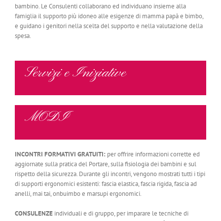
bambino. Le Consulenti collaborano ed individuano insieme alla
famiglia il supporto più idoneo alle esigenze di mamma papà e bimbo,
e guidano i genitori nella scelta del supporto e nella valutazione della
spesa.
Servizi e Iniziative
MODI
INCONTRI FORMATIVI GRATUITI:
per offrire informazioni corrette ed
aggiornate sulla pratica del Portare, sulla fisiologia dei bambini e sul
rispetto della sicurezza. Durante gli incontri, vengono mostrati tutti i tipi
di supporti ergonomici esistenti: fascia elastica, fascia rigida, fascia ad
anelli, mai tai, onbuimbo e marsupi ergonomici.
CONSULENZE
individuali e di gruppo, per imparare le tecniche di