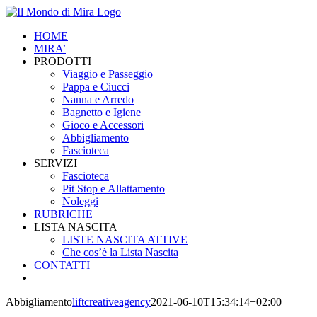
Salta
al
HOME
contenuto
MIRA’
PRODOTTI
Viaggio e Passeggio
Pappa e Ciucci
Nanna e Arredo
Bagnetto e Igiene
Gioco e Accessori
Abbigliamento
Fascioteca
SERVIZI
Fascioteca
Pit Stop e Allattamento
Noleggi
RUBRICHE
LISTA NASCITA
LISTE NASCITA ATTIVE
Che cos’è la Lista Nascita
CONTATTI
Abbigliamento
liftcreativeagency
2021-06-10T15:34:14+02:00