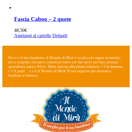
Fascia Caboo – 2 quote
48,50
€
Aggiungi al carrello
Dettagli
Per te e il tuo bambino, il Mondo di Mirà è un piccolo regno incantato,
dove scoprire, trovare e conoscere tutto ciò che serve per una crescita
quotidiana sana e felice. Dalla nascita alla prima infanzia, c’è la mamma,
c’è il papà… e c’è il Mondo di Mirà! Il tuo negozio per neonati e
bambini a Genova.