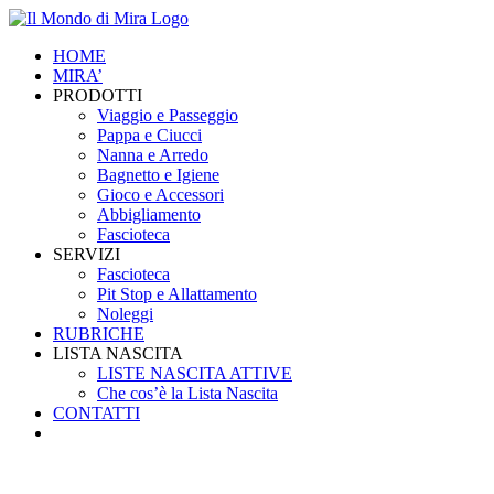
Salta
al
HOME
contenuto
MIRA’
PRODOTTI
Viaggio e Passeggio
Pappa e Ciucci
Nanna e Arredo
Bagnetto e Igiene
Gioco e Accessori
Abbigliamento
Fascioteca
SERVIZI
Fascioteca
Pit Stop e Allattamento
Noleggi
RUBRICHE
LISTA NASCITA
LISTE NASCITA ATTIVE
Che cos’è la Lista Nascita
CONTATTI