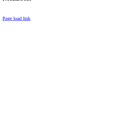
Il Mondo di Mirà
Page load link
Torna
in
cima