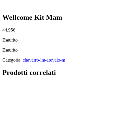
Wellcome Kit Mam
44,95
€
Esaurito
Esaurito
Categoria:
chavarro-lm-arevalo-m
Prodotti correlati