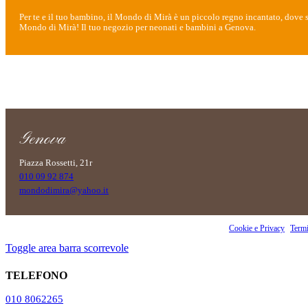
Per te e il tuo bambino, il Mondo di Mirà è un piccolo regno incantato, dove sc
Mondo di Mirà! Il tuo negozio per neonati e bambini a Genova.
Genova
Piazza Rossetti, 21r
010 09 92 874
mondodimira@yahoo.it
Copyright 2023 OKI Srls - PI 02860070990 | Riproduzione vietata |
Cookie e Privacy
|
Termi
Toggle area barra scorrevole
TELEFONO
010 8062265