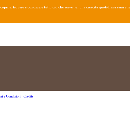
oprire, trovare e conoscere tutto ciò che serve per una crescita quotidiana sana e fe
ni e Condizioni
|
Credits