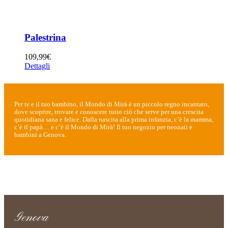
Palestrina
109,99
€
Dettagli
Per te e il tuo bambino, il Mondo di Mirà è un piccolo regno incantato,
dove scoprire, trovare e conoscere tutto ciò che serve per una crescita
quotidiana sana e felice. Dalla nascita alla prima infanzia, c’è la mamma,
c’è il papà… e c’è il Mondo di Mirà! Il tuo negozio per neonati e
bambini a Genova.
Genova