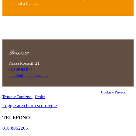
bambini a Genova.
Genova
Piazza Rossetti, 21r
010 09 92 874
mondodimira@yahoo.it
Copyright 2023 OKI Srls - PI 02860070990 | Riproduzione vietata |
Cookie e Privacy
|
Termini e Condizioni
|
Credits
Toggle area barra scorrevole
TELEFONO
010 8062265