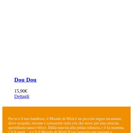
Dou Dou
15,90
€
Dettagli
Per te e il tuo bambino, il Mondo di Mirà è un piccolo regno incantato,
dove scoprire, trovare e conoscere tutto ciò che serve per una crescita
quotidiana sana e felice. Dalla nascita alla prima infanzia, c’è la mamma,
c’è il papà… e c’è il Mondo di Mirà! Il tuo negozio per neonati e