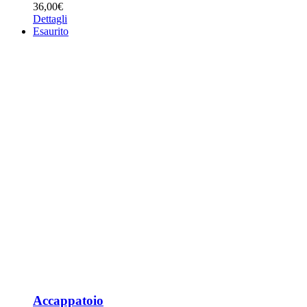
36,00
€
Dettagli
Esaurito
Accappatoio