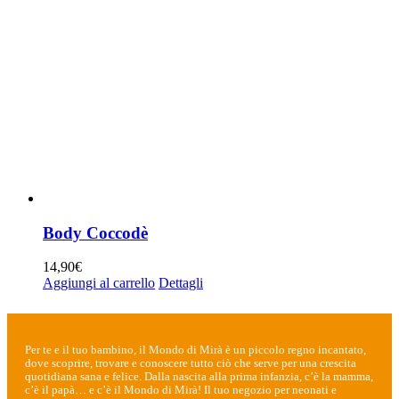
Body Coccodè
14,90
€
Aggiungi al carrello
Dettagli
Per te e il tuo bambino, il Mondo di Mirà è un piccolo regno incantato,
dove scoprire, trovare e conoscere tutto ciò che serve per una crescita
quotidiana sana e felice. Dalla nascita alla prima infanzia, c’è la mamma,
c’è il papà… e c’è il Mondo di Mirà! Il tuo negozio per neonati e