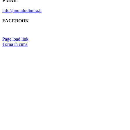
EMAIL
info@mondodimira.it
FACEBOOK
Il Mondo di Mirà
Page load link
Torna in cima