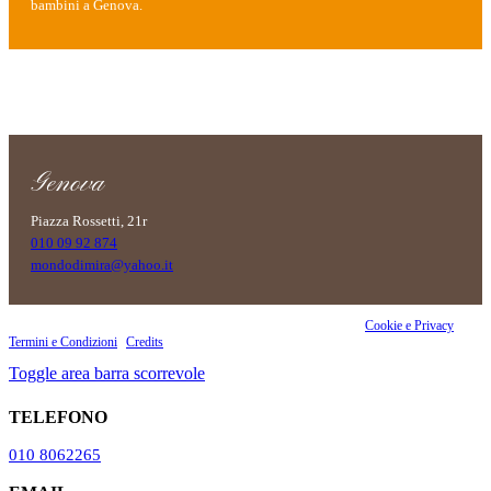
bambini a Genova.
Genova
Piazza Rossetti, 21r
010 09 92 874
mondodimira@yahoo.it
Copyright 2023 OKI Srls - PI 02860070990 | Riproduzione vietata |
Cookie e Privacy
|
Termini e Condizioni
|
Credits
Toggle area barra scorrevole
TELEFONO
010 8062265