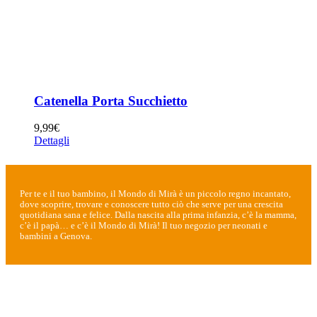
Catenella Porta Succhietto
9,99
€
Dettagli
Per te e il tuo bambino, il Mondo di Mirà è un piccolo regno incantato,
dove scoprire, trovare e conoscere tutto ciò che serve per una crescita
quotidiana sana e felice. Dalla nascita alla prima infanzia, c’è la mamma,
c’è il papà… e c’è il Mondo di Mirà! Il tuo negozio per neonati e
bambini a Genova.