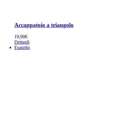
Accappatoio a triangolo
19,90
€
Dettagli
Esaurito