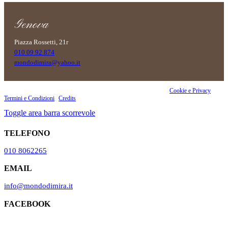
Genova
Piazza Rossetti, 21r
010 09 92 874
mondodimira@yahoo.it
Copyright 2023 OKI Srls - PI 02860070990 | Riproduzione vietata |
Cookie e Privacy
|
Termini e Condizioni
|
Credits
Toggle area barra scorrevole
TELEFONO
010 8062265
EMAIL
info@mondodimira.it
FACEBOOK
Il Mondo di Mirà