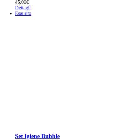
45,00
€
Dettagli
Esaurito
Set Igiene Bubble