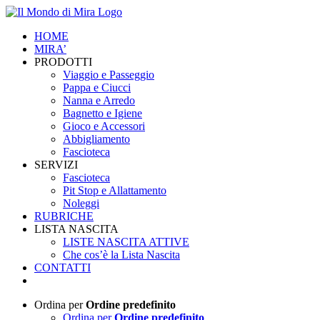
Salta
al
HOME
contenuto
MIRA’
PRODOTTI
Viaggio e Passeggio
Pappa e Ciucci
Nanna e Arredo
Bagnetto e Igiene
Gioco e Accessori
Abbigliamento
Fascioteca
SERVIZI
Fascioteca
Pit Stop e Allattamento
Noleggi
RUBRICHE
LISTA NASCITA
LISTE NASCITA ATTIVE
Che cos’è la Lista Nascita
CONTATTI
Ordina per
Ordine predefinito
Ordina per
Ordine predefinito