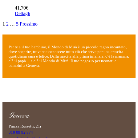
41,70
€
Dettagli
1
2
…
5
Prossimo
Per te e il tuo bambino, il Mondo di Mirà è un piccolo regno incantato,
dove scoprire, trovare e conoscere tutto ciò che serve per una crescita
quotidiana sana e felice. Dalla nascita alla prima infanzia, c’è la mamma,
c’è il papà… e c’è il Mondo di Mirà! Il tuo negozio per neonati e
bambini a Genova.
Genova
Piazza Rossetti, 21r
010 09 92 874