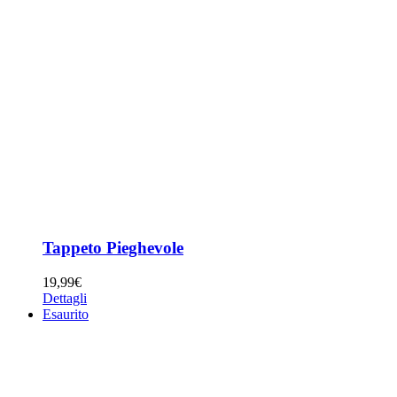
Tappeto Pieghevole
19,99
€
Dettagli
Esaurito