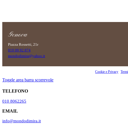
Genova
Piazza Rossetti, 21r
010 09 92 874
mondodimira@yahoo.it
Copyright 2023 OKI Srls - PI 02860070990 | Riproduzione vietata |
Cookie e Privacy
|
Termi
Toggle area barra scorrevole
TELEFONO
010 8062265
EMAIL
info@mondodimira.it