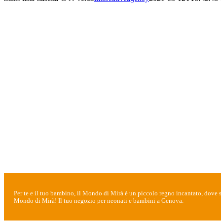
Per te e il tuo bambino, il Mondo di Mirà è un piccolo regno incantato, dove sc
Mondo di Mirà! Il tuo negozio per neonati e bambini a Genova.