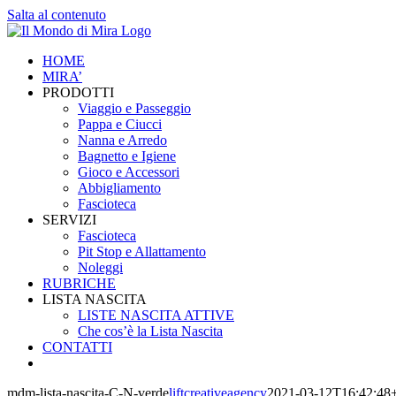
Salta al contenuto
HOME
MIRA’
PRODOTTI
Viaggio e Passeggio
Pappa e Ciucci
Nanna e Arredo
Bagnetto e Igiene
Gioco e Accessori
Abbigliamento
Fascioteca
SERVIZI
Fascioteca
Pit Stop e Allattamento
Noleggi
RUBRICHE
LISTA NASCITA
LISTE NASCITA ATTIVE
Che cos’è la Lista Nascita
CONTATTI
mdm-lista-nascita-C-N-verde
liftcreativeagency
2021-03-12T16:42:48